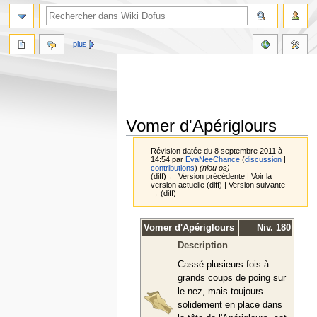
plus
Vomer d'Apériglours
Révision datée du 8 septembre 2011 à
14:54 par
EvaNeeChance
(
discussion
|
contributions
)
(niou os)
(diff) ← Version précédente | Voir la
version actuelle (diff) | Version suivante
→ (diff)
Aller
Aller
Vomer d'Apériglours
Niv. 180
à
à
Description
la
la
navigation
recherche
Cassé plusieurs fois à
grands coups de poing sur
le nez, mais toujours
solidement en place dans