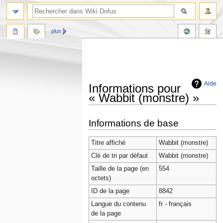
plus
Aide
Informations pour
« Wabbit (monstre) »
Aller
Aller
Informations de base
à
à
la
la
Titre affiché
Wabbit (monstre)
navigation
recherche
Clé de tri par défaut
Wabbit (monstre)
Taille de la page (en
554
octets)
ID de la page
8842
Langue du contenu
fr - français
de la page