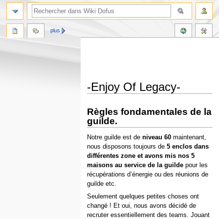
plus
-Enjoy Of Legacy-
Aller
Aller
Règles fondamentales de la
à
à
guilde.
la
la
navigation
recherche
Notre guilde est de
niveau 60
maintenant,
nous disposons toujours de
5 enclos dans
différentes zone et avons mis nos 5
maisons au service de la guilde
pour les
récupérations d’énergie ou des réunions de
guilde etc.
Seulement quelques petites choses ont
changé ! Et oui, nous avons décidé de
recruter essentiellement des teams. Jouant