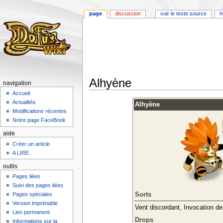
page
discussion
voir le texte source
h
Alhyène
navigation
Accueil
Aller
Aller
Actualités
Alhyène
à
à
Modifications récentes
la
la
Notre page FaceBook
navigation
recherche
aide
Créer un article
A LIRE
outils
Pages liées
Suivi des pages liées
Sorts
Pages spéciales
Version imprimable
Vent discordant, Invocation d
Lien permanent
Drops
Informations sur la