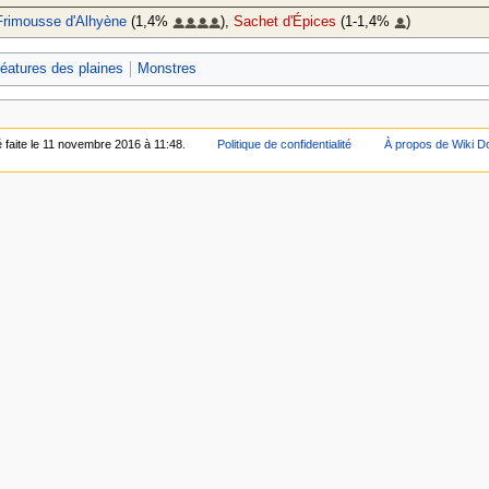
Frimousse d'Alhyène
(1,4%
),
Sachet d'Épices
(1-1,4%
)
éatures des plaines
Monstres
é faite le 11 novembre 2016 à 11:48.
Politique de confidentialité
À propos de Wiki D