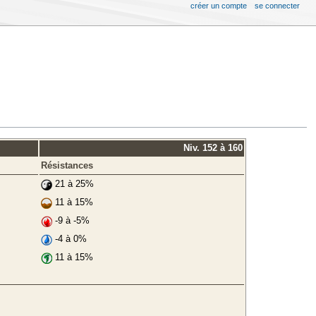
créer un compte
se connecter
Niv. 152 à 160
Résistances
21 à 25%
11 à 15%
-9 à -5%
-4 à 0%
11 à 15%