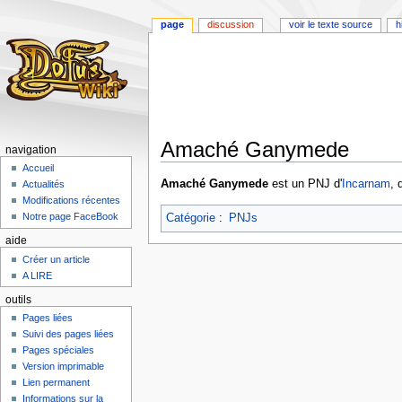
page
discussion
voir le texte source
h
Amaché Ganymede
navigation
Accueil
Aller
Aller
Amaché Ganymede
est un PNJ d'
Incarnam
, 
Actualités
à
à
Modifications récentes
la
la
Notre page FaceBook
Catégorie
:
PNJs
navigation
recherche
aide
Créer un article
A LIRE
outils
Pages liées
Suivi des pages liées
Pages spéciales
Version imprimable
Lien permanent
Informations sur la