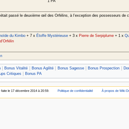
1 PA
tait passé le deuxième œil des Orfélins, à l’exception des possesseurs de ce
noïde du Kimbo
+ 7 x
Étoffe Mystérieuse
+ 3 x
Pierre de Serpiplume
+ 1 x
Qu
d’Orfélin
in
n
Bonus Vitalité
Bonus Agilité
Bonus Sagesse
Bonus Prospection
Do
ps Critiques
Bonus PA
é faite le 17 décembre 2014 à 20:59.
Politique de confidentialité
À propos de Wiki D