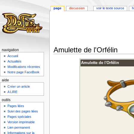
page
discussion
voir le texte source
h
Amulette de l'Orfélin
navigation
Accueil
Aller
Aller
Actualités
Amulette de l'Orfélin
à
à
Modifications récentes
la
la
Notre page FaceBook
navigation
recherche
aide
Créer un article
A LIRE
outils
Pages liées
Suivi des pages liées
Pages spéciales
Version imprimable
Lien permanent
Informations sur la