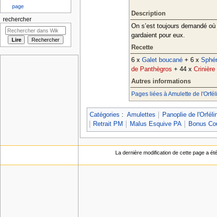
page
Description
rechercher
On s’est toujours demandé où é
gardaient pour eux.
Recette
6 x
Galet boucané
+ 6 x
Sphé
de Panthègros
+ 44 x
Crinière 
Autres informations
Pages liées à Amulette de l'Orfél
Catégories
:
Amulettes
Panoplie de l'Orféli
Retrait PM
Malus Esquive PA
Bonus Cou
La dernière modification de cette page a ét