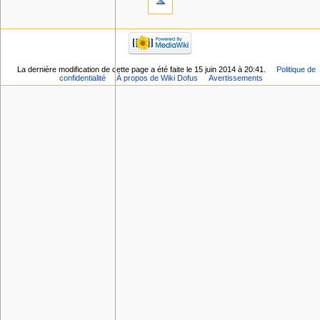
La dernière modification de cette page a été faite le 15 juin 2014 à 20:41.
Politique de
confidentialité
À propos de Wiki Dofus
Avertissements