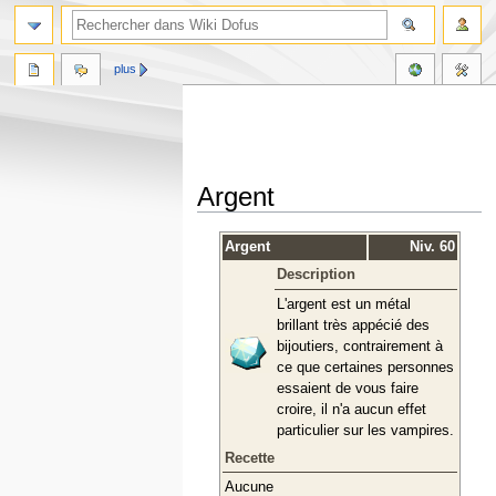
plus
Argent
Aller
Aller
Argent
Niv. 60
à
à
Description
la
la
navigation
recherche
L'argent est un métal
brillant très appécié des
bijoutiers, contrairement à
ce que certaines personnes
essaient de vous faire
croire, il n'a aucun effet
particulier sur les vampires.
Recette
Aucune