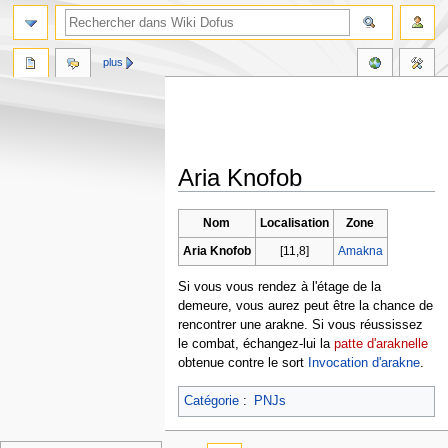
plus
Aria Knofob
Aller
Aller
Nom
Localisation
Zone
à
à
Aria Knofob
[11,8]
Amakna
la
la
navigation
recherche
Si vous vous rendez à l'étage de la
demeure, vous aurez peut être la chance de
rencontrer une arakne. Si vous réussissez
le combat, échangez-lui la
patte d'araknelle
obtenue contre le sort
Invocation d'arakne
.
Catégorie
:
PNJs