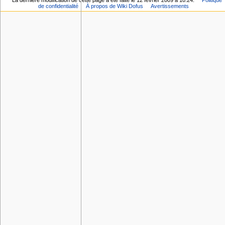
La dernière modification de cette page a été faite le 12 février 2009 à 10:24.
Politique
de confidentialité
À propos de Wiki Dofus
Avertissements