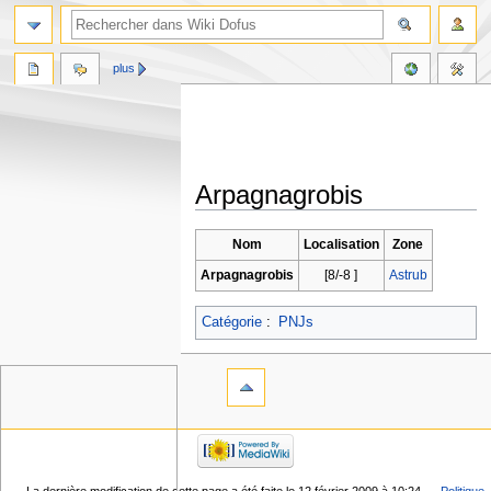
plus
Arpagnagrobis
Aller
Aller
Nom
Localisation
Zone
à
à
Arpagnagrobis
[8/-8 ]
Astrub
la
la
navigation
recherche
Catégorie
:
PNJs