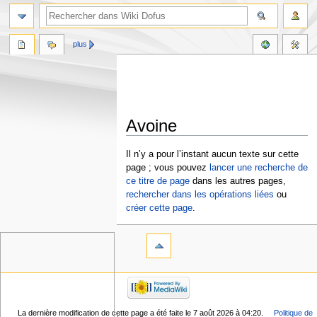
plus
Avoine
Aller
Aller
Il n’y a pour l’instant aucun texte sur cette
à
à
page ; vous pouvez
lancer une recherche de
la
la
ce titre de page
dans les autres pages,
navigation
recherche
rechercher dans les opérations liées
ou
créer cette page
.
La dernière modification de cette page a été faite le 7 août 2026 à 04:20.
Politique de