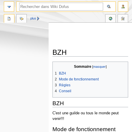
plus
BZH
Aller
Aller
Sommaire
à
à
1
BZH
la
la
2
Mode de fonctionnement
navigation
recherche
3
Règles
4
Conseil
BZH
C'est une guilde ou tous le monde peut
venir!!!
Mode de fonctionnement