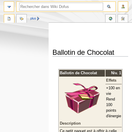
plus
Ballotin de Chocolat
Aller
Aller
à
à
Ballotin de Chocolat
Niv. 1
la
la
Effets
navigation
recherche
+100 en
vie
Rend
100
points
d'énergie
Description
Ce petit paquet est à offrir à celle