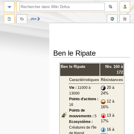
plus
Ben le Ripate
Aller
Aller
Ben le Ripate
Niv. 160 à
à
à
172
la
la
Caractéristiques
Résistances
navigation
recherche
Vie :
11000 à
20 à
13000
24%
Points d'actions :
12 à
16
16%
Points de
13 à
mouvements :
5
17%
Ecosystème :
Créatures de l'île
16 à
de frigost