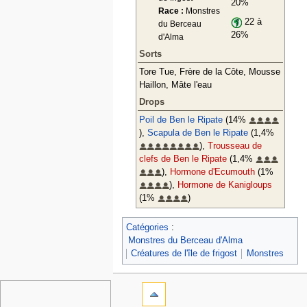
20%
Race :
Monstres
22 à
du Berceau
26%
d'Alma
Sorts
Tore Tue, Frère de la Côte, Mousse
Haillon, Mâte l'eau
Drops
Poil de Ben le Ripate
(14%
),
Scapula de Ben le Ripate
(1,4%
),
Trousseau de
clefs de Ben le Ripate
(1,4%
),
Hormone d'Ecumouth
(1%
),
Hormone de Kanigloups
(1%
)
Catégories
:
Monstres du Berceau d'Alma
Créatures de l'île de frigost
Monstres