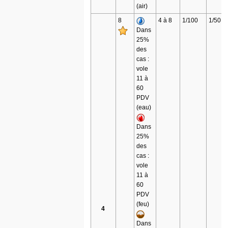
(air)
8
4 à 8
1/100
1/50
Dans
25%
des
cas :
vole
11 à
60
PDV
(eau)
Dans
25%
des
cas :
vole
11 à
60
PDV
(feu)
4
Dans