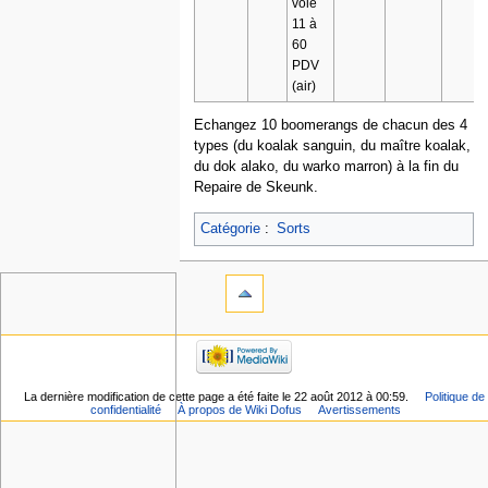
vole
11 à
60
PDV
(air)
Echangez 10 boomerangs de chacun des 4
types (du koalak sanguin, du maître koalak,
du dok alako, du warko marron) à la fin du
Repaire de Skeunk.
Catégorie
:
Sorts
La dernière modification de cette page a été faite le 22 août 2012 à 00:59.
Politique de
confidentialité
À propos de Wiki Dofus
Avertissements