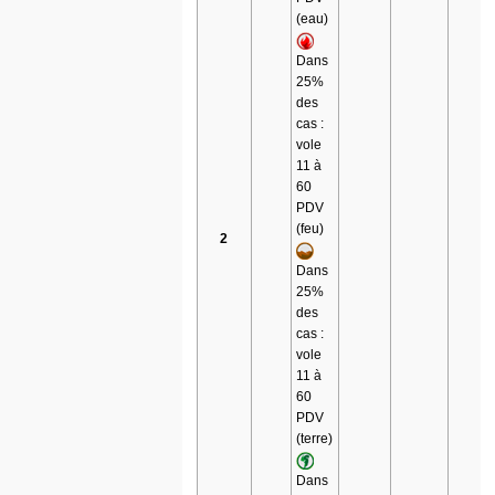
(eau)
Dans
25%
des
cas :
vole
11 à
60
PDV
(feu)
2
Dans
25%
des
cas :
vole
11 à
60
PDV
(terre)
Dans