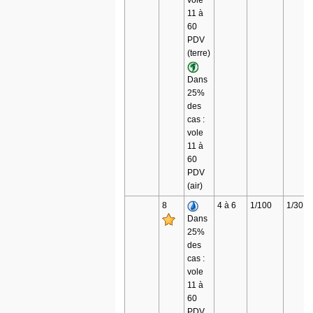
vole
11 à
60
PDV
(terre)
Dans
25%
des
cas :
vole
11 à
60
PDV
(air)
8
4 à 6
1/100
1/30
Dans
25%
des
cas :
vole
11 à
60
PDV