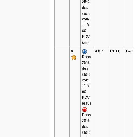
25%
des
cas :
vole
11 à
60
PDV
(air)
8
4 à 7
1/100
1/40
Dans
25%
des
cas :
vole
11 à
60
PDV
(eau)
Dans
25%
des
cas :