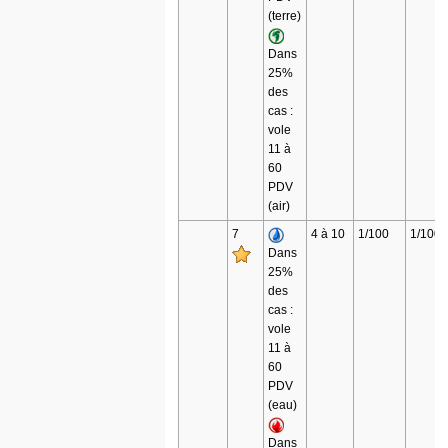
(terre)
Dans
25%
des
cas :
vole
11 à
60
PDV
(air)
7
4 à 10
1/100
1/100
Dans
25%
des
cas :
vole
11 à
60
PDV
(eau)
Dans