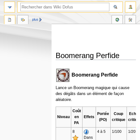
plus
Boomerang Perfide
Aller
Aller
à
à
Boomerang Perfide
la
la
navigation
recherche
Lance un Boomerang magique qui cause
des dégâts dans un élément de façon
aléatoire.
Coût
Portée
Coup
Eche
Niveau
en
Effets
(PO)
critique
critiqu
PA
8
4 à 5
1/100
1/20
Dans