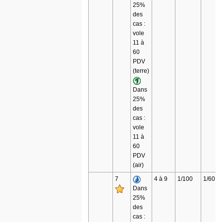
25%
des
cas :
vole
11 à
60
PDV
(terre)
Dans
25%
des
cas :
vole
11 à
60
PDV
(air)
7
4 à 9
1/100
1/60
Dans
25%
des
cas :