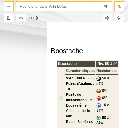
plus
Boostache
Aller
Aller
Boostache
Niv. 80 à 84
à
à
Caractéristiques
Résistances
la
la
navigation
recherche
Vie :
1300 à 1700
50 à
Points d'actions :
54%
10
0%
Points de
0%
mouvements :
6
10 à
Ecosystème :
14%
Créatures de la
nuit
80 à
Race :
Fantômes
84%