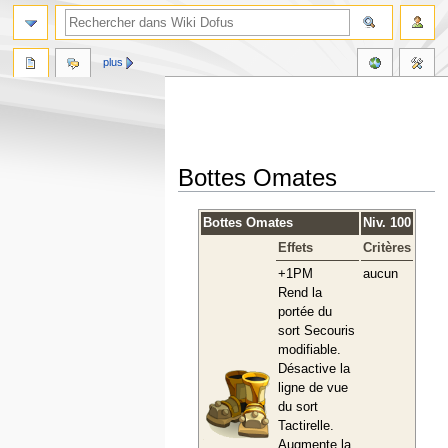
plus
Bottes Omates
Aller
Aller
Bottes Omates
Niv. 100
à
à
Effets
Critères
la
la
navigation
recherche
+1PM
aucun
Rend la
portée du
sort Secouris
modifiable.
Désactive la
ligne de vue
du sort
Tactirelle.
Augmente la