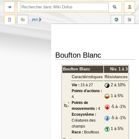
plus
Boufton Blanc
Aller
Aller
Boufton Blanc
Niv. 1 à 3
à
à
Caractéristiques
Résistances
la
la
navigation
recherche
Vie :
15 à 27
2 à 10%
Points d'actions :
1 à 5%
4
Points de
-5 à -1%
mouvements :
4
Ecosystème :
-5 à -1%
Créatures des
champs
1 à 5%
Race :
Bouftous