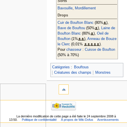
Sorts
Bavouille
,
Mordillement
Drops
Cuir de Boufton Blanc
(80%
),
Bave de Bouftou
(50%
),
Laine de
Boufton Blanc
(80%
),
Oeil de
Boufton
(1%
),
Anneau de Bouze
le Clerc
(0,01%
).
Pour
chasseur
:
Cuisse de Boufton
(50% à 70%)
Catégories
:
Bouftous
Créatures des champs
Monstres
La dernière modification de cette page a été faite le 24 septembre 2008 à
13:50.
Politique de confidentialité
À propos de Wiki Dofus
Avertissements