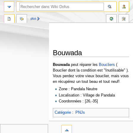
plus
Bouwada
Aller
Aller
Bouwada
peut réparer les
Boucliers
(
à
à
Bouclier dont la condition est "Inutilisable" ).
la
la
Vous perdez votre vieux bouclier, mais vous
navigation
recherche
en récupérez un tout beau et tout neuf!
Zone : Pandala Neutre
Localisation : Village de Pandala
Coordonnées : [26,-35]
Catégorie
:
PNJs