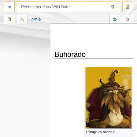
plus
Buhorado
Aller
Aller
à
à
la
la
navigation
recherche
L'image du serveur