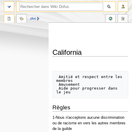
plus
California
Aller
Aller
à
à
la
la
 Amitié et respect entre les 
membres 

navigation
recherche
 Amusement 

 Aide pour progresser dans 
Règles
1-Nous n'acceptons aucune discrimination
ou de racisme en vers les autres membres
de la guilde