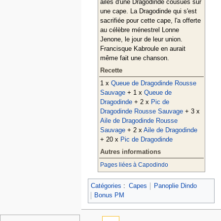
ailes d'une Dragodinde cousues sur
une cape. La Dragodinde qui s'est
sacrifiée pour cette cape, l'a offerte
au célèbre ménestrel Lonne
Jenone, le jour de leur union.
Francisque Kabroule en aurait
même fait une chanson.
Recette
1 x
Queue de Dragodinde Rousse
Sauvage
+ 1 x
Queue de
Dragodinde
+ 2 x
Pic de
Dragodinde Rousse Sauvage
+ 3 x
Aile de Dragodinde Rousse
Sauvage
+ 2 x
Aile de Dragodinde
+ 20 x
Pic de Dragodinde
Autres informations
Pages liées à Capodindo
Catégories
:
Capes
Panoplie Dindo
Bonus PM