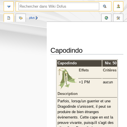
plus
Capodindo
Aller
Aller
Capodindo
Niv. 50
à
à
Effets
Critères
la
la
navigation
recherche
+1 PM
aucun
Description
Parfois, lorsqu'un guerrier et une
Dragodinde s'unissent, il peut se
produire de bien étranges
évènements. Cette cape en est la
preuve vivante, puisqu'il s'agit des