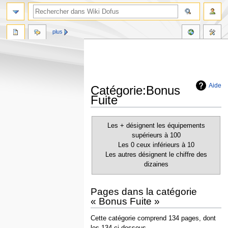
plus
Aide
Catégorie:Bonus
Fuite
Aller
Aller
Les + désignent les équipements
à
à
supérieurs à 100
la
la
Les 0 ceux inférieurs à 10
navigation
recherche
Les autres désignent le chiffre des
dizaines
Pages dans la catégorie
« Bonus Fuite »
Cette catégorie comprend 134 pages, dont