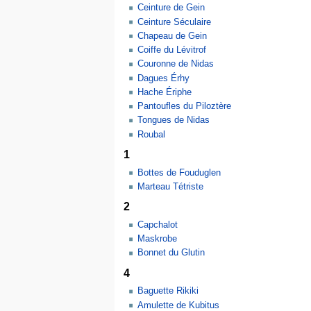
Ceinture de Gein
Ceinture Séculaire
Chapeau de Gein
Coiffe du Lévitrof
Couronne de Nidas
Dagues Érhy
Hache Ériphe
Pantoufles du Piloztère
Tongues de Nidas
Roubal
1
Bottes de Fouduglen
Marteau Tétriste
2
Capchalot
Maskrobe
Bonnet du Glutin
4
Baguette Rikiki
Amulette de Kubitus