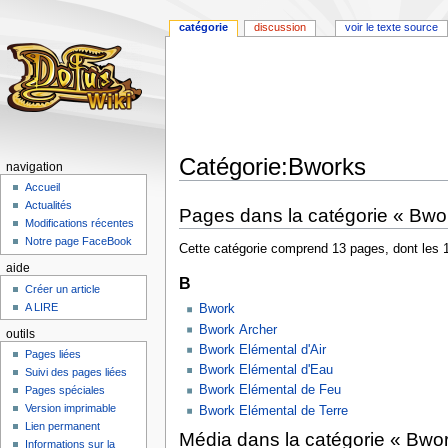
catégorie
discussion
voir le texte source
Catégorie:Bworks
navigation
Accueil
Aller
Aller
Actualités
Pages dans la catégorie « Bwo
à
à
Modifications récentes
la
la
Notre page FaceBook
Cette catégorie comprend 13 pages, dont les 
navigation
recherche
aide
B
Créer un article
A LIRE
Bwork
Bwork Archer
outils
Bwork Elémental d'Air
Pages liées
Bwork Elémental d'Eau
Suivi des pages liées
Bwork Elémental de Feu
Pages spéciales
Version imprimable
Bwork Elémental de Terre
Lien permanent
Média dans la catégorie « Bwo
Informations sur la