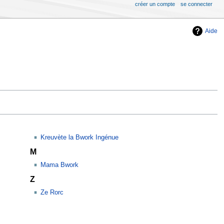
créer un compte
se connecter
Aide
Kreuvète la Bwork Ingénue
M
Mama Bwork
Z
Ze Rorc