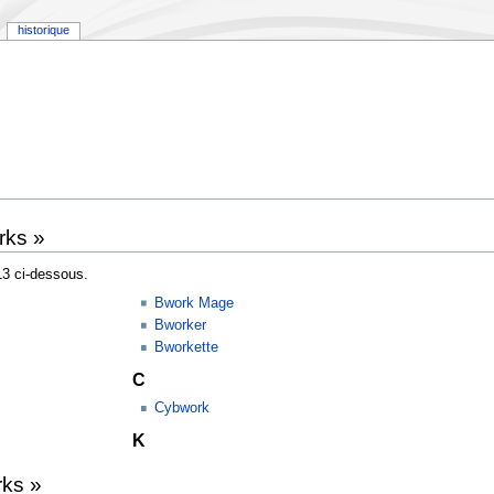
historique
rks »
13 ci-dessous.
Bwork Mage
Bworker
Bworkette
C
Cybwork
K
rks »