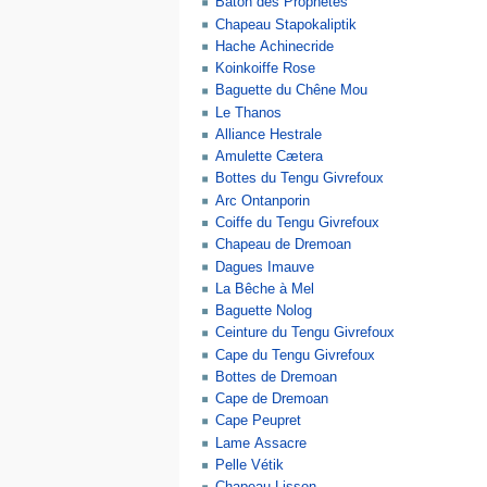
Bâton des Prophètes
Chapeau Stapokaliptik
Hache Achinecride
Koinkoiffe Rose
Baguette du Chêne Mou
Le Thanos
Alliance Hestrale
Amulette Cætera
Bottes du Tengu Givrefoux
Arc Ontanporin
Coiffe du Tengu Givrefoux
Chapeau de Dremoan
Dagues Imauve
La Bêche à Mel
Baguette Nolog
Ceinture du Tengu Givrefoux
Cape du Tengu Givrefoux
Bottes de Dremoan
Cape de Dremoan
Cape Peupret
Lame Assacre
Pelle Vétik