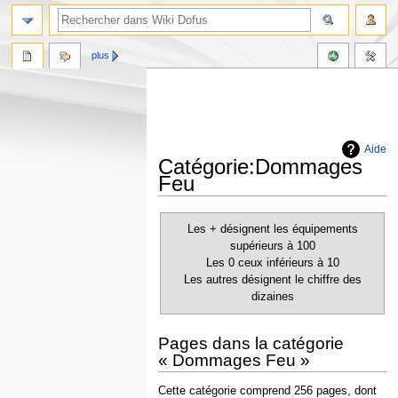
plus
Aide
Catégorie:Dommages
Feu
Aller
Aller
Les + désignent les équipements
à
à
supérieurs à 100
la
la
Les 0 ceux inférieurs à 10
navigation
recherche
Les autres désignent le chiffre des
dizaines
Pages dans la catégorie
« Dommages Feu »
Cette catégorie comprend 256 pages, dont