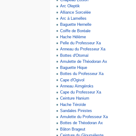
Chapeau Lisson
Arc Oleptik
Alliance Sorcelée
Arc à Lamelles
Baguette Hernelle
Coiffe de Boréale
Hache Hélème
Pelle du Professeur Xa
Anneau du Professeur Xa
Bottes d'Otomaï
Amulette de Théodoran Ax
Baguette Hique
Bottes du Professeur Xa
Cape d'Ogivol
Anneau Aimgéroks
Cape du Professeur Xa
Ceinture Hanium
Hache Téroïde
Sandales Pinistes
Amulette du Professeur Xa
Bottes de Théodoran Ax
Bâton Brageut
Ceinture du Glourséleste