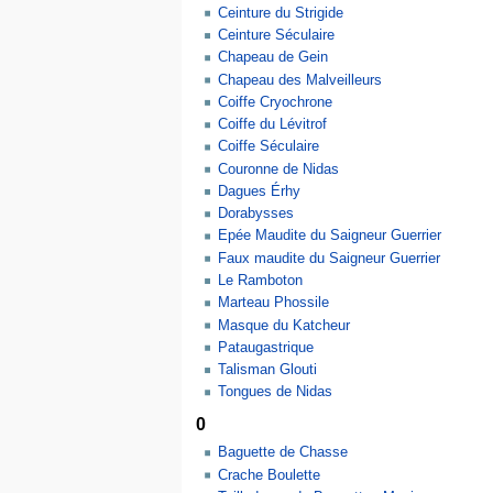
Ceinture du Strigide
Ceinture Séculaire
Chapeau de Gein
Chapeau des Malveilleurs
Coiffe Cryochrone
Coiffe du Lévitrof
Coiffe Séculaire
Couronne de Nidas
Dagues Érhy
Dorabysses
Epée Maudite du Saigneur Guerrier
Faux maudite du Saigneur Guerrier
Le Ramboton
Marteau Phossile
Masque du Katcheur
Pataugastrique
Talisman Glouti
Tongues de Nidas
0
Baguette de Chasse
Crache Boulette