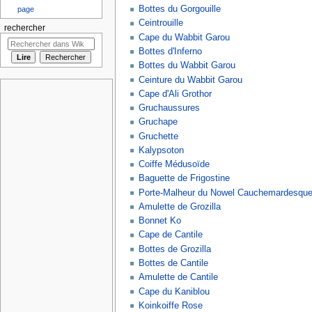
Bottes du Gorgouille
page
Ceintrouille
rechercher
Cape du Wabbit Garou
Bottes d'Inferno
Bottes du Wabbit Garou
Ceinture du Wabbit Garou
Cape d'Ali Grothor
Gruchaussures
Gruchape
Gruchette
Kalypsoton
Coiffe Médusoïde
Baguette de Frigostine
Porte-Malheur du Nowel Cauchemardesqu
Amulette de Grozilla
Bonnet Ko
Cape de Cantile
Bottes de Grozilla
Bottes de Cantile
Amulette de Cantile
Cape du Kaniblou
Koinkoiffe Rose