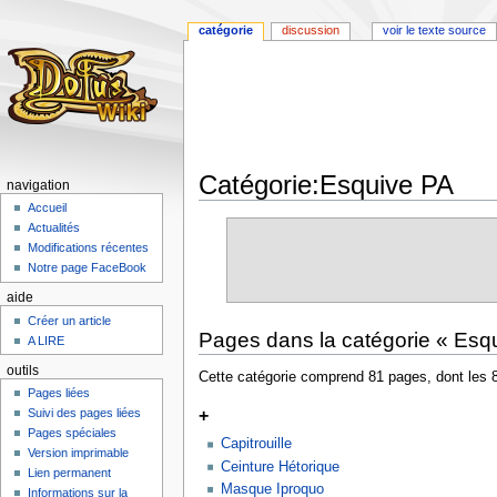
catégorie
discussion
voir le texte source
Catégorie:Esquive PA
navigation
Accueil
Aller
Aller
Actualités
à
à
Modifications récentes
la
la
Notre page FaceBook
navigation
recherche
aide
Créer un article
Pages dans la catégorie « Esq
A LIRE
outils
Cette catégorie comprend 81 pages, dont les 
Pages liées
+
Suivi des pages liées
Pages spéciales
Capitrouille
Version imprimable
Ceinture Hétorique
Lien permanent
Masque Iproquo
Informations sur la