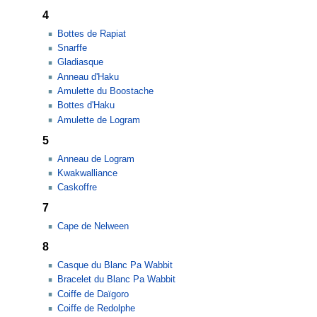
4
Bottes de Rapiat
Snarffe
Gladiasque
Anneau d'Haku
Amulette du Boostache
Bottes d'Haku
Amulette de Logram
5
Anneau de Logram
Kwakwalliance
Caskoffre
7
Cape de Nelween
8
Casque du Blanc Pa Wabbit
Bracelet du Blanc Pa Wabbit
Coiffe de Daïgoro
Coiffe de Redolphe