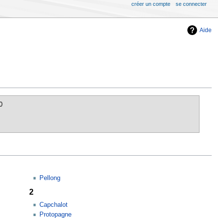
créer un compte
se connecter
Aide
0
Pellong
2
Capchalot
Protopagne