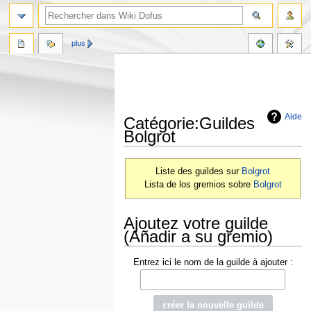
plus
Aide
Catégorie:Guildes
Bolgrot
Aller
Aller
Liste des guildes sur
Bolgrot
à
à
Lista de los gremios sobre
Bolgrot
la
la
navigation
recherche
Ajoutez votre guilde
(Añadir a su gremio)
Entrez ici le nom de la guilde à ajouter :