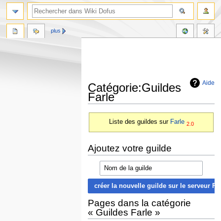
plus
Aide
Catégorie:Guildes
Farle
Aller
Aller
Liste des guildes sur
Farle
2.0
à
à
la
la
navigation
recherche
Ajoutez votre guilde
Pages dans la catégorie
« Guildes Farle »