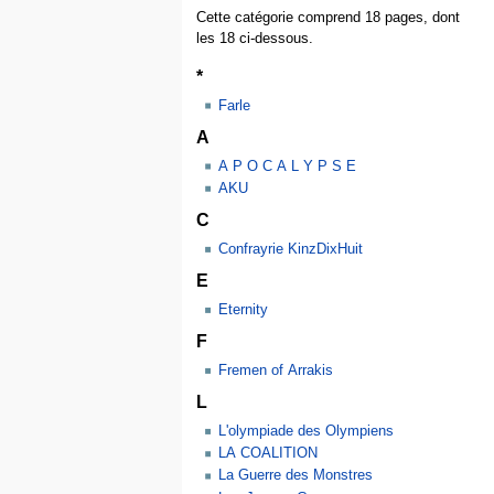
Cette catégorie comprend 18 pages, dont
les 18 ci-dessous.
*
Farle
A
A P O C A L Y P S E
AKU
C
Confrayrie KinzDixHuit
E
Eternity
F
Fremen of Arrakis
L
L'olympiade des Olympiens
LA COALITION
La Guerre des Monstres