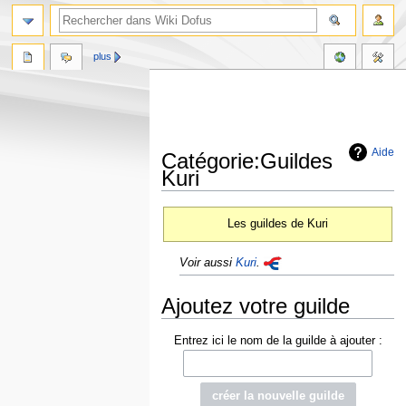
plus
Aide
Catégorie:Guildes
Kuri
Aller
Aller
Les guildes de Kuri
à
à
la
la
Voir aussi
Kuri
.
navigation
recherche
Ajoutez votre guilde
Entrez ici le nom de la guilde à ajouter :