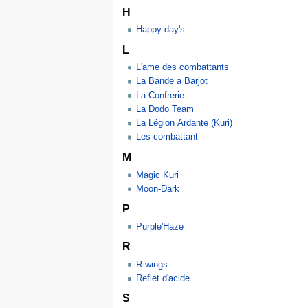
H
Happy day's
L
L'ame des combattants
La Bande a Barjot
La Confrerie
La Dodo Team
La Légion Ardante (Kuri)
Les combattant
M
Magic Kuri
Moon-Dark
P
Purple'Haze
R
R wings
Reflet d'acide
S