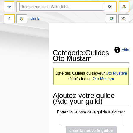
plus
Aide
Catégorie:Guildes
Oto Mustam
Aller
Aller
Liste des Guildes du serveur
Oto Mustam
à
à
Guild's list on
Oto Mustam
la
la
navigation
recherche
Ajoutez votre guilde
(Add your guild)
Entrez ici le nom de la guilde à ajouter :