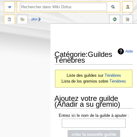
plus
Aide
Catégorie:Guildes
Ténèbres
Aller
Aller
Liste des guildes sur
Ténèbres
à
à
Lista de los gremios sobre
Ténèbres
la
la
navigation
recherche
Ajoutez votre guilde
(Añadir a su gremio)
Entrez ici le nom de la guilde à ajouter :