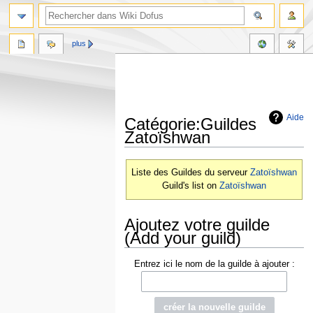
plus
Aide
Catégorie:Guildes
Zatoïshwan
Aller
Aller
Liste des Guildes du serveur
Zatoïshwan
à
à
Guild's list on
Zatoïshwan
la
la
navigation
recherche
Ajoutez votre guilde
(Add your guild)
Entrez ici le nom de la guilde à ajouter :