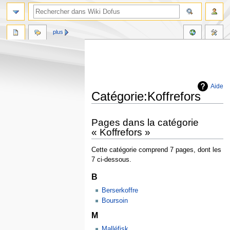
plus
Aide
Catégorie:Koffrefors
Aller
Aller
Pages dans la catégorie
à
à
« Koffrefors »
la
la
navigation
recherche
Cette catégorie comprend 7 pages, dont les
7 ci-dessous.
B
Berserkoffre
Boursoin
M
Malléfisk