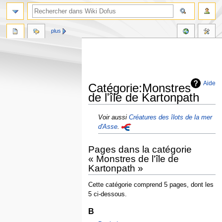
plus
Aide
Catégorie:Monstres
de l'île de Kartonpath
Aller
Aller
Voir aussi
Créatures des îlots de la mer
à
à
d'Asse
.
la
la
navigation
recherche
Pages dans la catégorie
« Monstres de l'île de
Kartonpath »
Cette catégorie comprend 5 pages, dont les
5 ci-dessous.
B