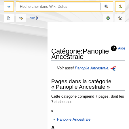
plus
Aide
Catégorie:Panoplie
Ancestrale
Aller
Aller
Voir aussi
Panoplie Ancestrale
.
à
à
la
la
Pages dans la catégorie
navigation
recherche
« Panoplie Ancestrale »
Cette catégorie comprend 7 pages, dont les
7 ci-dessous.
*
Panoplie Ancestrale
A