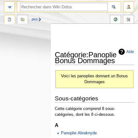
plus
Aide
Catégorie:Panoplie
Bonus Dommages
Aller
Aller
Voici les panoplies donnant un Bonus
à
à
Dommages
la
la
navigation
recherche
Sous-catégories
Cette catégorie comprend 8 sous-
catégories, dont les 8 ci-dessous.
A
Panoplie Abraknyde