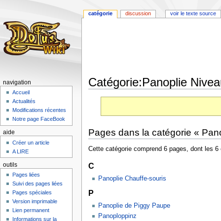
catégorie
discussion
voir le texte source
Catégorie:Panoplie Nivea
navigation
Accueil
Aller
Aller
Actualités
à
à
Modifications récentes
la
la
Notre page FaceBook
navigation
recherche
Pages dans la catégorie « Pan
aide
Créer un article
Cette catégorie comprend 6 pages, dont les 6 
A LIRE
C
outils
Pages liées
Panoplie Chauffe-souris
Suivi des pages liées
P
Pages spéciales
Version imprimable
Panoplie de Piggy Paupe
Lien permanent
Panoploppinz
Informations sur la