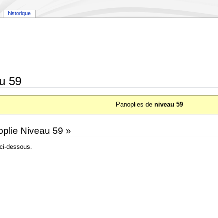
historique
u 59
Panoplies de
niveau 59
oplie Niveau 59 »
ci-dessous.