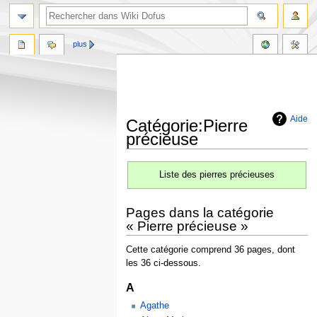
plus
Aide
Catégorie:Pierre
précieuse
Aller
Aller
Liste des pierres précieuses
à
à
la
la
navigation
recherche
Pages dans la catégorie
« Pierre précieuse »
Cette catégorie comprend 36 pages, dont
les 36 ci-dessous.
A
Agathe