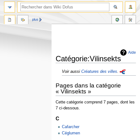
plus
Aide
Catégorie:Vilinsekts
Aller
Aller
Voir aussi
Créatures des villes
.
à
à
la
la
Pages dans la catégorie
navigation
recherche
« Vilinsekts »
Cette catégorie comprend 7 pages, dont les
7 ci-dessous.
C
Cafarcher
Céglumen