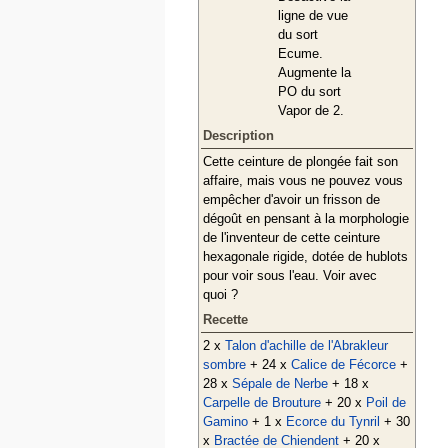
ligne de vue
du sort
Ecume.
Augmente la
PO du sort
Vapor de 2.
Description
Cette ceinture de plongée fait son
affaire, mais vous ne pouvez vous
empêcher d'avoir un frisson de
dégoût en pensant à la morphologie
de l'inventeur de cette ceinture
hexagonale rigide, dotée de hublots
pour voir sous l'eau. Voir avec
quoi ?
Recette
2 x
Talon d'achille de l'Abrakleur
sombre
+ 24 x
Calice de Fécorce
+
28 x
Sépale de Nerbe
+ 18 x
Carpelle de Brouture
+ 20 x
Poil de
Gamino
+ 1 x
Ecorce du Tynril
+ 30
x
Bractée de Chiendent
+ 20 x