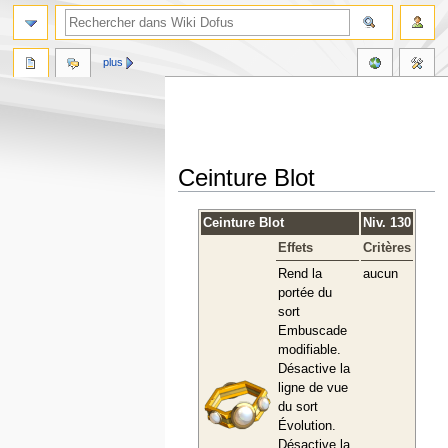
plus
Ceinture Blot
Aller
Aller
Ceinture Blot
Niv. 130
à
à
Effets
Critères
la
la
navigation
recherche
Rend la
aucun
portée du
sort
Embuscade
modifiable.
Désactive la
ligne de vue
du sort
Évolution.
Désactive la