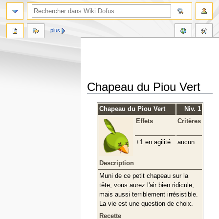
plus
Chapeau du Piou Vert
Aller
Aller
Chapeau du Piou Vert
Niv. 1
à
à
Effets
Critères
la
la
navigation
recherche
+1 en agilité
aucun
Description
Muni de ce petit chapeau sur la
tête, vous aurez l'air bien ridicule,
mais aussi terriblement irrésistible.
La vie est une question de choix.
Recette