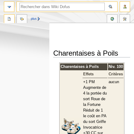
plus
Charentaises à Poils
Aller
Aller
Charentaises à Poils
Niv. 100
à
à
Effets
Critères
la
la
navigation
recherche
+1 PM
aucun
Augmente de
4 la portée du
sort Roue de
la Fortune
Réduit de 1
le coût en PA
du sort Griffe
Invocatrice
+30 CC sur