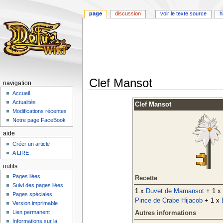
page
discussion
voir le texte source
h
Clef Mansot
navigation
Accueil
Aller
Aller
Actualités
Clef Mansot
à
à
Modifications récentes
la
la
Notre page FaceBook
navigation
recherche
aide
Créer un article
A LIRE
outils
Pages liées
Recette
Suivi des pages liées
1 x
Duvet de Mamansot
+ 1 x
Pages spéciales
Pince de Crabe Hijacob
+ 1 x
Version imprimable
Lien permanent
Autres informations
Informations sur la