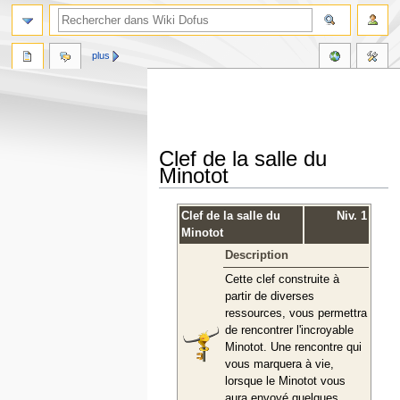
plus
Clef de la salle du
Minotot
Aller
Aller
Clef de la salle du
Niv. 1
à
à
Minotot
la
la
Description
navigation
recherche
Cette clef construite à
partir de diverses
ressources, vous permettra
de rencontrer l'incroyable
Minotot. Une rencontre qui
vous marquera à vie,
lorsque le Minotot vous
aura envoyé quelques