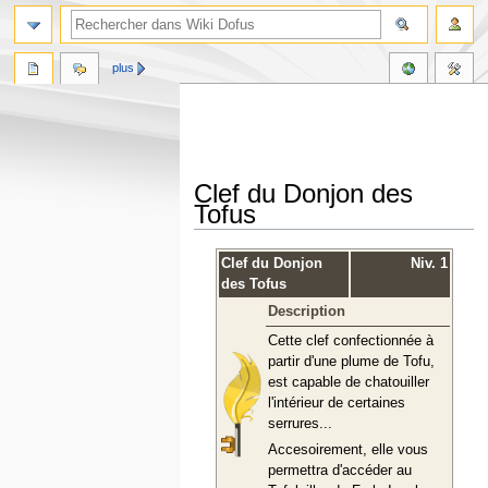
plus
Clef du Donjon des
Tofus
Aller
Aller
Clef du Donjon
Niv. 1
à
à
des Tofus
la
la
Description
navigation
recherche
Cette clef confectionnée à
partir d'une plume de Tofu,
est capable de chatouiller
l'intérieur de certaines
serrures...
Accesoirement, elle vous
permettra d'accéder au