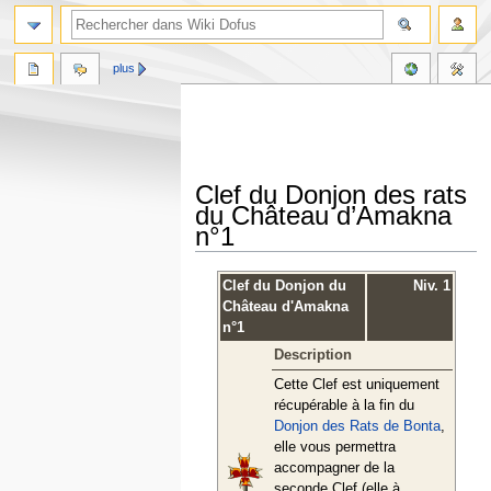
plus
Clef du Donjon des rats
du Château d’Amakna
n°1
Aller
Aller
Clef du Donjon du
Niv. 1
à
à
Château d'Amakna
la
la
n°1
navigation
recherche
Description
Cette Clef est uniquement
récupérable à la fin du
Donjon des Rats de Bonta
,
elle vous permettra
accompagner de la
seconde Clef (elle à