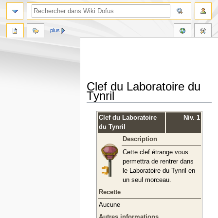
plus
Clef du Laboratoire du
Tynril
Aller
Aller
Clef du Laboratoire
Niv. 1
à
à
du Tynril
la
la
Description
navigation
recherche
Cette clef étrange vous
permettra de rentrer dans
le Laboratoire du Tynril en
un seul morceau.
Recette
Aucune
Autres informations