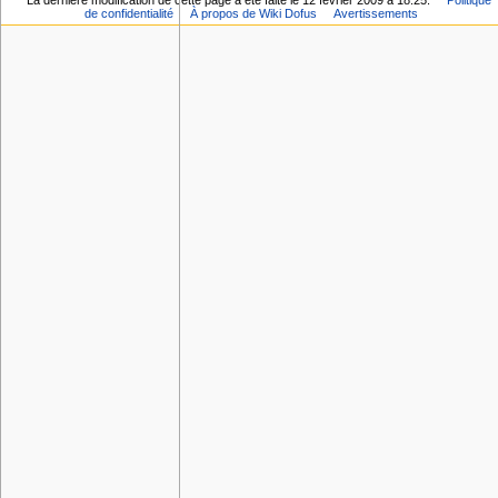
La dernière modification de cette page a été faite le 12 février 2009 à 18:25.
Politique
de confidentialité
À propos de Wiki Dofus
Avertissements