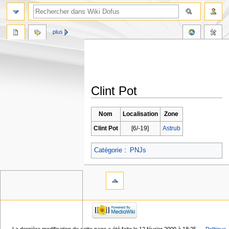
plus
Clint Pot
Aller
Aller
Nom
Localisation
Zone
à
à
Clint Pot
[6/-19]
Astrub
la
la
navigation
recherche
Catégorie
:
PNJs