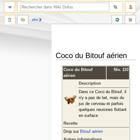
plus
Coco du Bitouf aérien
Aller
Aller
Coco du Bitouf
Niv. 110
à
à
aérien
la
la
Description
navigation
recherche
Dans ce Coco du Bitouf, il
n'y a pas de lait, mais du
jus de cerveau et parfois
quelques neurones flottant
en surface.
Recette
Drop sur
Bitouf aérien
Autres informations