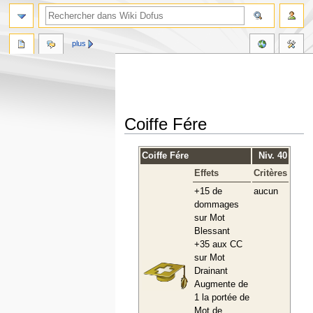
plus
Coiffe Fére
Aller
Aller
Coiffe Fére
Niv. 40
à
à
Effets
Critères
la
la
navigation
recherche
+15 de
aucun
dommages
sur Mot
Blessant
+35 aux CC
sur Mot
Drainant
Augmente de
1 la portée de
Mot de